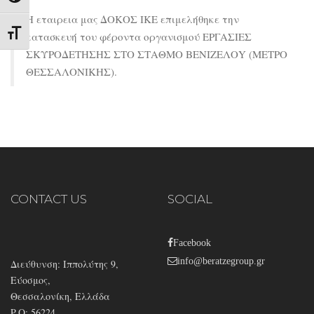
Η εταιρεια μας ΔΟΚΟΣ ΙΚΕ επιμελήθηκε την
Εναλλαγή Μεγέθους Γραμμάτων
κατασκευή του φέροντα οργανισμού ΕΡΓΑΣΙΕΣ
ΣΚΥΡΟΔΕΤΗΣΗΣ ΣΤΟ ΣΤΑΘΜΟ ΒΕΝΙΖΕΛΟY (ΜΕΤΡΟ
ΘΕΣΣΑΛΟΝΙΚΗΣ).
CONTACT US
SOCIAL
Facebook
info@beratzegroup.gr
Διεύθυνση: Ιππολύτης 9,
Εύοσμος,
Θεσσαλονίκη, Ελλάδα
P.O: 56224