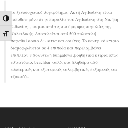
Το ξενοδοχειακό συγκρότημα Ακτή Αγ.Ιωάννη είναι
τοποθετημένο στην παραλία του Αγ.Ιωάννη στη Νικήτη
Εναλλαγή Υψηλής Αντίθεσης
Σιθωνίας , σε μια από τις πιο όμορφες παραλίες της
Χαλκιδικής. Αποτελείται από 500 πολυτελή
Εναλλαγή Μεγέθους Γραμμάτων
παραθαλάσσια δωμάτια και σουίτες. Το κεντρικό κτίριο
διαμορφώνεται σε 4 επίπεδα και περιλαμβάνει
επιπλέον 8 πολυτελή bungalows ,βοηθητικά κτίρια όπως
εστιατόριο, beachbar καθώς και πληθώρα από
εσωτερικές και εξωτερικές κολυμβητικές δεξαμενές και
τζακούζι.