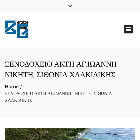
×
FB
Toggl
Δευτ - Παρ: 7:00 - 21:00
naviga
+ 30 6948723197
info@beratzegroup.gr
ΞΕΝΟΔΟΧΕΙΟ ΑΚΤΗ ΑΓ.ΙΩΑΝΝΗ ,
ΝΙΚΗΤΗ, ΣΙΘΩΝΙΑ ΧΑΛΚΙΔΙΚΗΣ
Home
ΞΕΝΟΔΟΧΕΙΟ ΑΚΤΗ ΑΓ.ΙΩΑΝΝΗ , ΝΙΚΗΤΗ, ΣΙΘΩΝΙΑ
ΧΑΛΚΙΔΙΚΗΣ