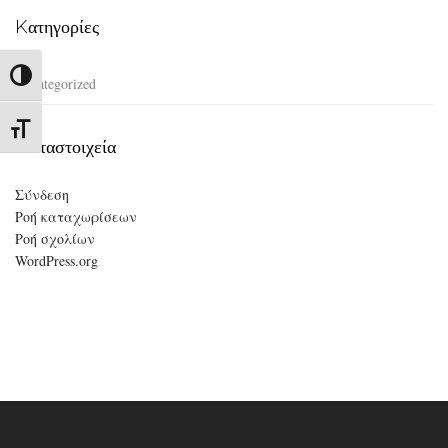
Kατηγορίες
Εναλλαγή Υψηλής Αντίθεσης
Uncategorized
Εναλλαγή Μεγέθους Γραμμάτων
Μεταστοιχεία
Σύνδεση
Ροή καταχωρίσεων
Ροή σχολίων
WordPress.org